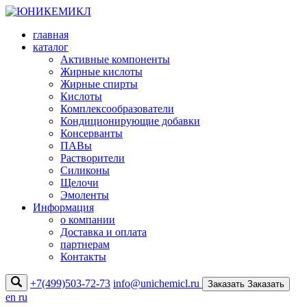
главная
каталог
Активные компоненты
Жирные кислоты
Жирные спирты
Кислоты
Комплексообразователи
Кондиционирующие добавки
Консерванты
ПАВы
Растворители
Силиконы
Щелочи
Эмоленты
Информация
о компании
Доставка и оплата
партнерам
Контакты
+7(499)503-72-73
info@unichemicl.ru
Заказать
Заказать
en
ru