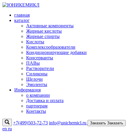
главная
каталог
Активные компоненты
Жирные кислоты
Жирные спирты
Кислоты
Комплексообразователи
Кондиционирующие добавки
Консерванты
ПАВы
Растворители
Силиконы
Щелочи
Эмоленты
Информация
о компании
Доставка и оплата
партнерам
Контакты
+7(499)503-72-73
info@unichemicl.ru
Заказать
Заказать
en
ru